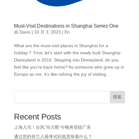
Must-Visit Destinations in Shanghai Series One
由
Davis
|
10 月 3, 2023
|
En
What are the must-visit places in Shanghai for a
holiday？ First, let’s start with the newly built Shanghai
Disneyland in 2016. Stepping into Disneyland, do you
feel like you’re back home? As someone who grew up in
Europe as me, it’s like reliving the joy of visiting...
搜索
Recent Posts
上海入汛！台风“马力斯”今晚将登陆广东
通过您的荷兰入籍考试到底意味着什么？